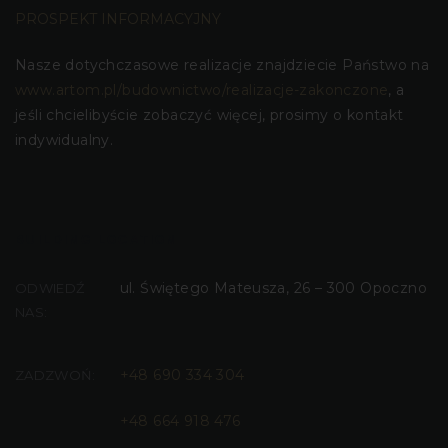
PROSPEKT INFORMACYJNY
Nasze dotychczasowe realizacje znajdziecie Państwo na
www.artom.pl/budownictwo/realizacje-zakonczone
, a
jeśli chcielibyście zobaczyć więcej, prosimy o kontakt
indywidualny.
BUILDING LOCATION
ul. Świętego Mateusza, 26 – 300 Opoczno
ODWIEDŹ
NAS:
+48 690 334 304
ZADZWOŃ:
+48 664 918 476