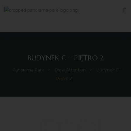
BUDYNEK C – PIĘTRO 2
Panorama Park
>
Draw Attention
>
Budynek C –
Piętro 2