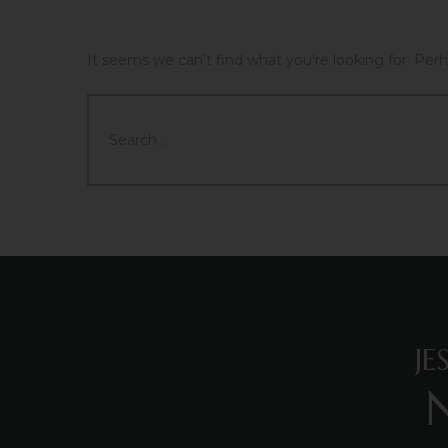
NOTHING FOUND
It seems we can’t find what you’re looking for. Per
J