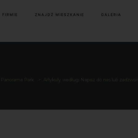
 FIRMIE
ZNAJDŹ MIESZKANIE
GALERIA
Panorama Park
>
Artykuły według: Napisz do nas lub zadzwo