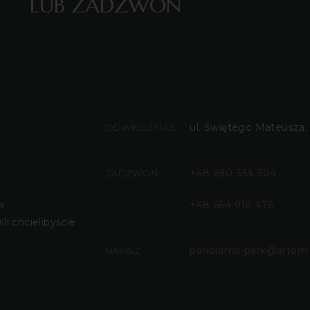
LUB ZADZWOŃ
BUILDING LOCATION
ul. Świętego Mateusza,
ODWIEDŹ NAS:
+48 690 334 304
ZADZWOŃ:
a
+48 664 918 476
eśli chcielibyście
panorama-park@artom.
NAPISZ