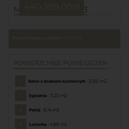
440.559,00
zł
MIESZKANIE B03
Powierzchnia użytkowa
: 54,39
POWIERZCHNIE POMIESZCZEŃ
Salon z aneksem kuchennym
: 21,60
Sypialnia
: 11,22
Pokój
: 8,14
Łazienka
: 4,88