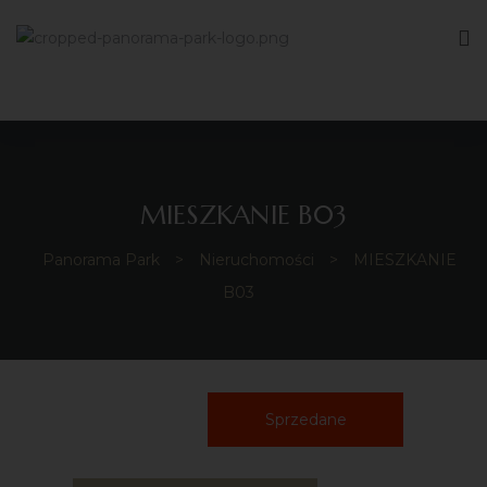
MIESZKANIE B03
Panorama Park
>
Nieruchomości
>
MIESZKANIE
B03
Sprzedane