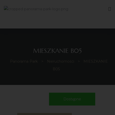
MIESZKANIE B05
Panorama Park
>
Nieruchomości
>
MIESZKANIE
B05
Dostępne