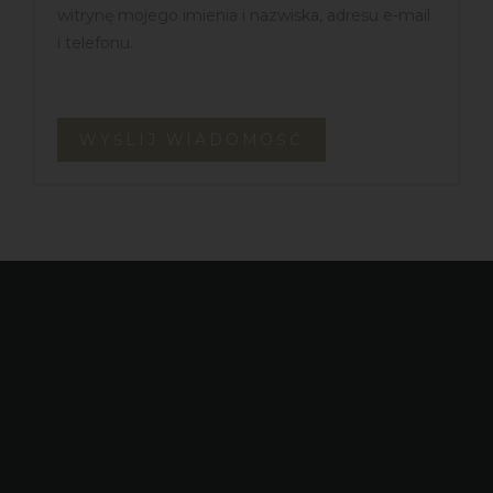
witrynę mojego imienia i nazwiska, adresu e-mail
i telefonu.
WYŚLIJ WIADOMOŚĆ