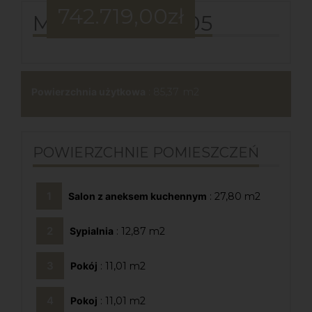
742.719,00
zł
MIESZKANIE B05
Powierzchnia użytkowa
: 85,37
POWIERZCHNIE POMIESZCZEŃ
Salon z aneksem kuchennym
: 27,80
Sypialnia
: 12,87
Pokój
: 11,01
Pokoj
: 11,01