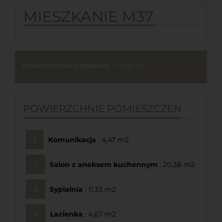
MIESZKANIE M37
Powierzchnia użytkowa
: 40,85
POWIERZCHNIE POMIESZCZEŃ
Komunikacja
: 4,47
Salon z aneksem kuchennym
: 20,38
Sypialnia
: 11,33
Łazienka
: 4,67