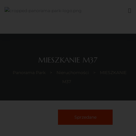
MIESZKANIE M37
Panorama Park
>
Nieruchomości
>
MIESZKANIE
M37
Sprzedane