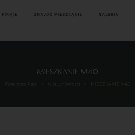
 FIRMIE
ZNAJDŹ MIESZKANIE
GALERIA
MIESZKANIE M40
Panorama Park
>
Nieruchomości
>
MIESZKANIE M40