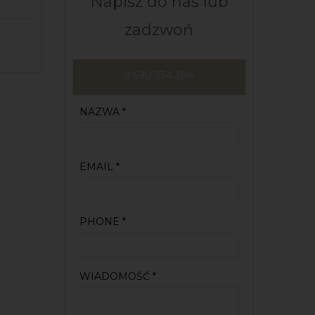
Napisz do nas lub
zadzwoń
NAZWA *
EMAIL *
PHONE *
WIADOMOŚĆ *