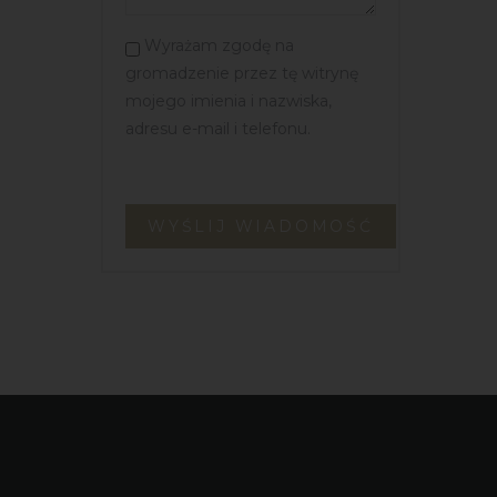
Wyrażam zgodę na
gromadzenie przez tę witrynę
mojego imienia i nazwiska,
adresu e-mail i telefonu.
WYŚLIJ WIADOMOŚĆ