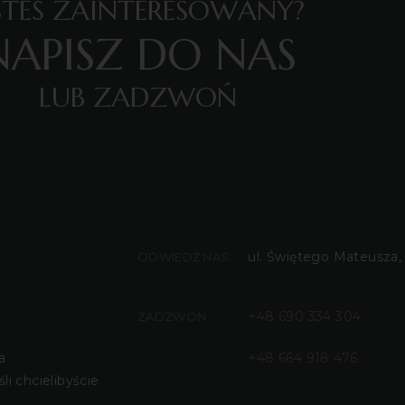
ESTEŚ ZAINTERESOWANY?
NAPISZ DO NAS
LUB ZADZWOŃ
BUILDING LOCATION
ul. Świętego Mateusza,
ODWIEDŹ NAS:
+48 690 334 304
ZADZWOŃ:
a
+48 664 918 476
eśli chcielibyście