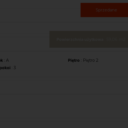
Sprzedane
Powierzchnia użytkowa
: 59,06
ek
: A
Piętro
: Piętro 2
 pokoi
: 3