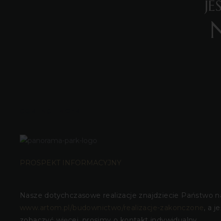
J
CONTACT AGENT
PROSPEKT INFORMACYJNY
Nasze dotychczasowe realizacje znajdziecie Państwo n
www.artom.pl/budownictwo/realizacje-zakonczone
, a j
zobaczyć więcej, prosimy o kontakt indywidualny.