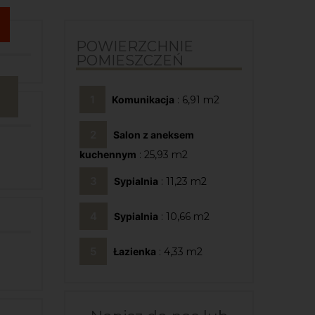
POWIERZCHNIE
POMIESZCZEŃ
Komunikacja
: 6,91
Salon z aneksem
kuchennym
: 25,93
Sypialnia
: 11,23
Sypialnia
: 10,66
Łazienka
: 4,33