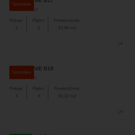
MIESZKANIE B17
Sprzedane
442.472,00
zł
Pokoje:
Piętro:
Powierzchnia:
3
2
53,96 m2
0
MIESZKANIE B18
Sprzedane
517520,70
zł
Pokoje:
Piętro:
Powierzchnia:
3
3
65,22 m2
0