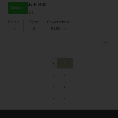
MIESZKANIE B02
Dostępne
538.587,00
zł
Pokoje:
Piętro:
Powierzchnia:
3
0
64,89 m2
1
2
3
»