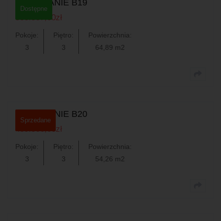
MIESZKANIE B19
Dostępne
538.587,00
zł
Pokoje:
Piętro:
Powierzchnia:
3
3
64,89 m2
0
MIESZKANIE B20
Sprzedane
439.506,00
zł
Pokoje:
Piętro:
Powierzchnia:
3
3
54,26 m2
0