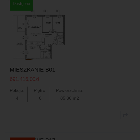
Dostępne
0
MIESZKANIE B01
691.416,00
zł
Pokoje:
Piętro:
Powierzchnia:
4
0
85,36 m2
0