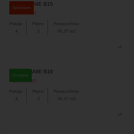
MIESZKANIE B15
Sprzedane
695765,50
zł
Pokoje:
Piętro:
Powierzchnia:
4
2
85,37 m2
0
MIESZKANIE B16
Dostępne
721376,50
zł
Pokoje:
Piętro:
Powierzchnia:
4
2
85,37 m2
0