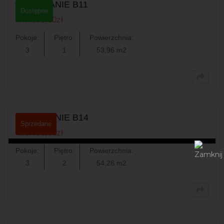
MIESZKANIE B11
Dostępne
447.868,00
zł
Pokoje:
Piętro:
Powierzchnia:
3
1
53,96 m2
0
MIESZKANIE B14
Sprzedane
436.793,00
zł
Pokoje:
Piętro:
Powierzchnia:
3
2
54,26 m2
0